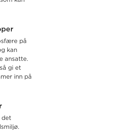
pper
osfære på
og kan
e ansatte.
så gi et
mmer inn på
r
 det
smiljø.