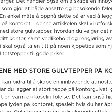
farger. Det handler også om å skape en innb
som gjør at både ansatte og besøkende føle
En enkel måte å oppnå dette på er ved å legg
på kontoret. I denne artikkelen skal vi utfors
med store gulvtepper, hvordan du velger det r
ditt kontor, samt vedlikehold og rengjøring av
i skal også ta en titt på noen kjøpetips som h
litetstepper til gode priser.
ENE MED STORE GULVTEPPER PÅ K
 kan bidra til å skape en innbydende atmosf
år du legger et stort teppe på kontorgulvet, g
 en varm og koselig følelse. Det kan også hje
e lyden på kontoret, spesielt hvis du har åp
skap. Gulvtepper har en lydisolerende effekt