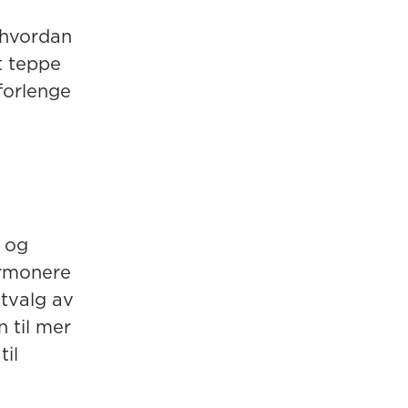
 hvordan
t teppe
forlenge
n og
armonere
utvalg av
 til mer
til