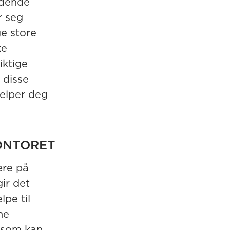
ydende
r seg
e store
ke
iktige
 disse
jelper deg
ONTORET
ære på
ir det
lpe til
ne
, som kan