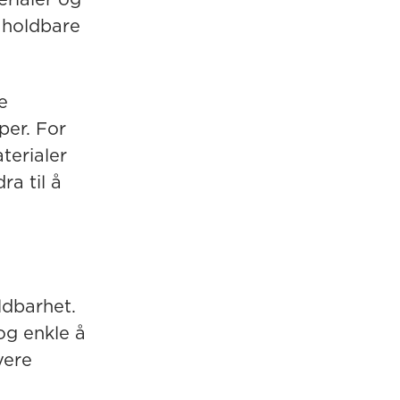
 holdbare
e
per. For
terialer
a til å
ldbarhet.
og enkle å
yere