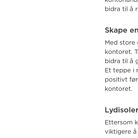
bidra til å
Skape e
Med store 
kontoret. 
bidra til 
Et teppe i
positivt f
kontoret.
Lydisole
Ettersom k
viktigere 