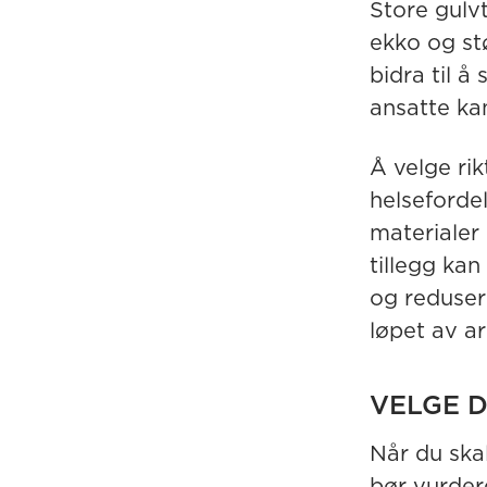
Store gulv
ekko og st
bidra til 
ansatte kan
Å velge rik
helseforde
materialer 
tillegg ka
og reduser
løpet av a
VELGE D
Når du skal
bør vurdere