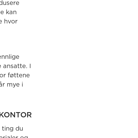
edusere
te kan
e hvor
ennlige
 ansatte. I
or føttene
år mye i
 KONTOR
e ting du
erialer og