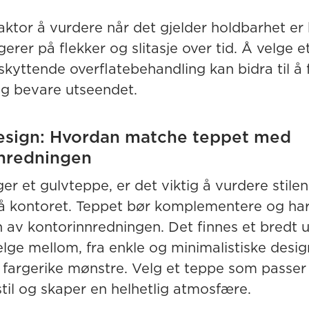
aktor å vurdere når det gjelder holdbarhet er
erer på flekker og slitasje over tid. Å velge e
kyttende overflatebehandling kan bidra til å 
og bevare utseendet.
design: Hvordan matche teppet med
nredningen
er et gulvteppe, er det viktig å vurdere stile
å kontoret. Teppet bør komplementere og h
 av kontorinnredningen. Det finnes et bredt 
lge mellom, fra enkle og minimalistiske design
 fargerike mønstre. Velg et teppe som passer 
stil og skaper en helhetlig atmosfære.