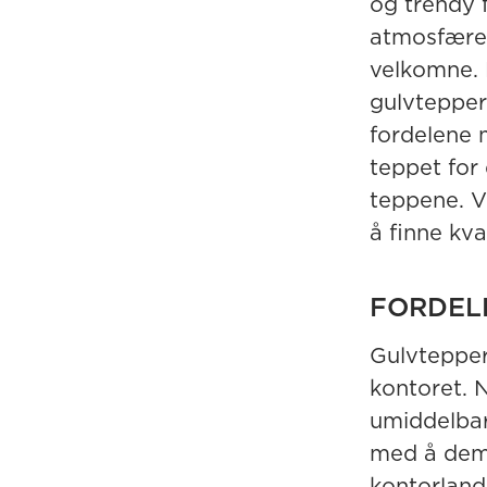
og trendy 
atmosfære 
velkomne. 
gulvtepper 
fordelene 
teppet for 
teppene. V
å finne kva
FORDEL
Gulvtepper
kontoret. N
umiddelbart
med å demp
kontorland