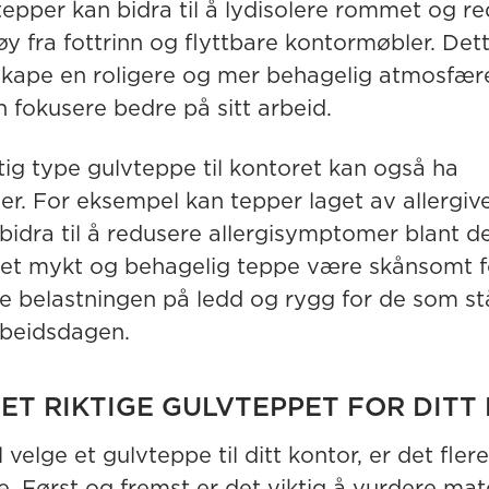
tepper kan bidra til å lydisolere rommet og r
øy fra fottrinn og flyttbare kontormøbler. Det
å skape en roligere og mer behagelig atmosfær
 fokusere bedre på sitt arbeid.
tig type gulvteppe til kontoret kan også ha
ler. For eksempel kan tepper laget av allergiv
bidra til å redusere allergisymptomer blant de
n et mykt og behagelig teppe være skånsomt f
e belastningen på ledd og rygg for de som st
rbeidsdagen.
ET RIKTIGE GULVTEPPET FOR DITT
 velge et gulvteppe til ditt kontor, er det fler
. Først og fremst er det viktig å vurdere mat