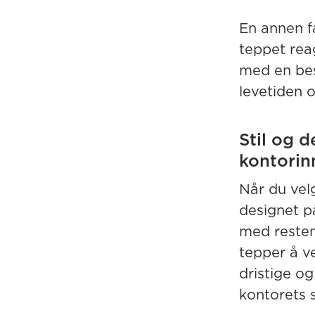
En annen f
teppet reag
med en bes
levetiden 
Stil og 
kontorin
Når du velg
designet p
med resten
tepper å ve
dristige og
kontorets 