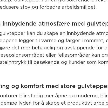
 redusere støy og forbedre arbeidsmiljøet.
n innbydende atmosfære med gulvte
gulvtepper kan du skape en innbydende atm
Teppene legger til varme og farger i rommet, 
å gjøre det mer behagelig og avslappende for d
 resepsjonsområdet eller fellesområder kan og
ørsteinntrykk til besøkende og kunder som ko
ring og komfort med store gulvteppe
ontorer blir stadig mer åpne og moderne, blir
å dempe lyden for å skape et produktivt arbeid