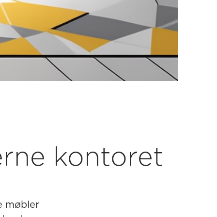
erne kontoret
le møbler