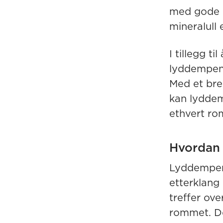
med gode 
mineralull 
I tillegg t
lyddempend
Med et bred
kan lyddemp
ethvert ro
Hvordan
Lyddempend
etterklang
treffer ove
rommet. De