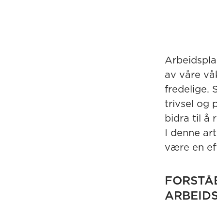
Arbeidspla
av våre våk
fredelige.
trivsel og 
bidra til 
I denne ar
være en ef
FORSTÅ
ARBEID