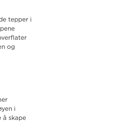
de tepper i
ppene
verflater
en og
mer
øyen i
e å skape