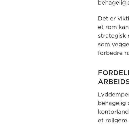
behagelig a
Det er vik
et rom kan
strategisk
som vegge
forbedre r
FORDEL
ARBEID
Lyddempend
behagelig 
kontorland
et roligere 