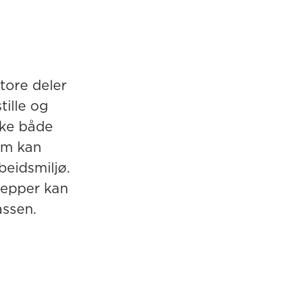
tore deler
tille og
rke både
som kan
beidsmiljø.
tepper kan
assen.