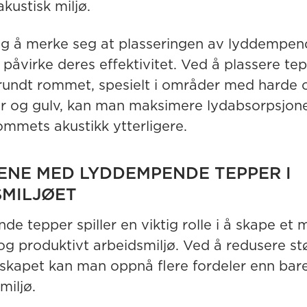
kustisk miljø.
tig å merke seg at plasseringen av lyddempen
 påvirke deres effektivitet. Ved å plassere te
 rundt rommet, spesielt i områder med harde o
r og gulv, kan man maksimere lydabsorpsjon
ommets akustikk ytterligere.
ENE MED LYDDEMPENDE TEPPER I
SMILJØET
e tepper spiller en viktig rolle i å skape et 
og produktivt arbeidsmiljø. Ved å redusere st
skapet kan man oppnå flere fordeler enn bar
miljø.