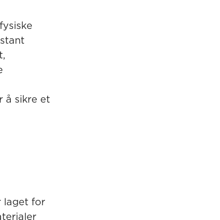
fysiske
stant
t,
e
 å sikre et
laget for
terialer