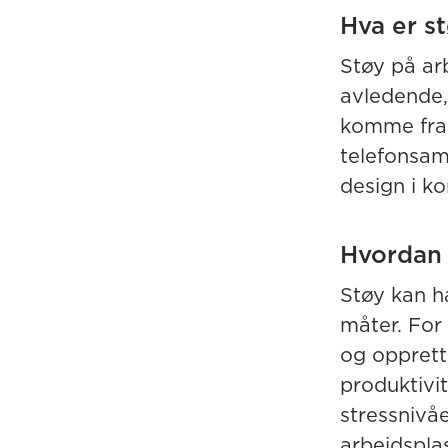
Hva er s
Støy på ar
avledende,
komme fra 
telefonsamt
design i k
Hvordan 
Støy kan ha
måter. For
og opprett
produktivit
stressnivå
arbeidspla