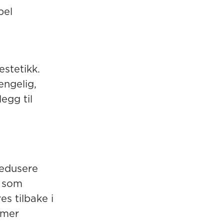
pel
stetikk.
engelig,
egg til
redusere
n som
es tilbake i
 mer