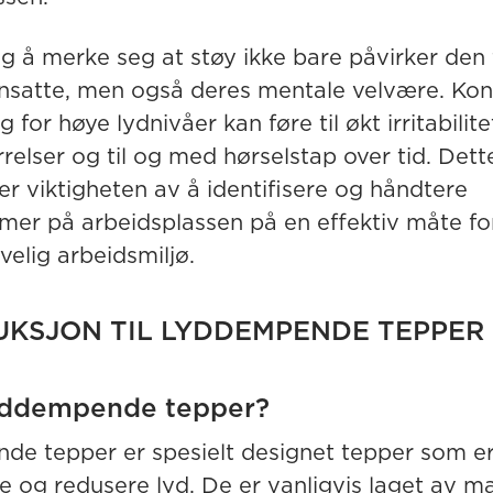
ig å merke seg at støy ikke bare påvirker den 
 ansatte, men også deres mentale velvære. Kon
 for høye lydnivåer kan føre til økt irritabilite
relser og til og med hørselstap over tid. Dett
er viktigheten av å identifisere og håndtere
mer på arbeidsplassen på en effektiv måte for
ivelig arbeidsmiljø.
UKSJON TIL LYDDEMPENDE TEPPER
lyddempende tepper?
e tepper er spesielt designet tepper som er 
e og redusere lyd. De er vanligvis laget av ma