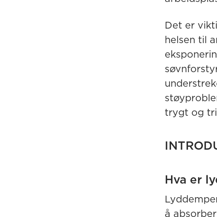
Det er vikt
helsen til
eksponering
søvnforstyr
understrek
støyproble
trygt og tr
INTROD
Hva er 
Lyddempend
å absorber