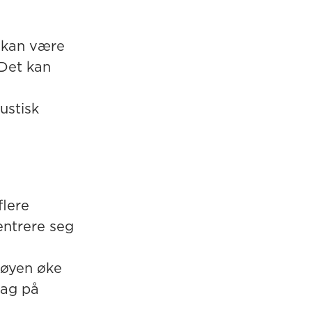
m kan være
 Det kan
ustisk
flere
entrere seg
støyen øke
hag på