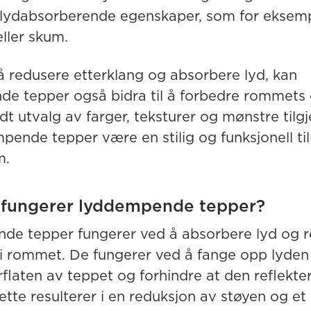
lydabsorberende egenskaper, som for eksem
eller skum.
il å redusere etterklang og absorbere lyd, kan
e tepper også bidra til å forbedre rommets e
t utvalg av farger, teksturer og mønstre tilgj
ende tepper være en stilig og funksjonell till
m.
 fungerer lyddempende tepper?
e tepper fungerer ved å absorbere lyd og 
 i rommet. De fungerer ved å fange opp lyde
rflaten av teppet og forhindre at den reflekter
tte resulterer i en reduksjon av støyen og et