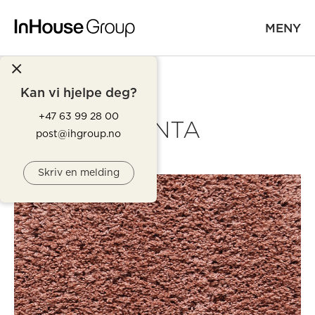
MENY
Kan vi hjelpe deg?
+47 63 99 28 00
MANTA
post@ihgroup.no
Skriv en melding