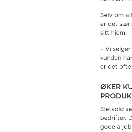
Selv om all
er det særl
sitt hjem:
– Vi selger
kunden har
er det oft
ØKER K
PRODUK
Sletvold s
bedrifter. 
gode å job