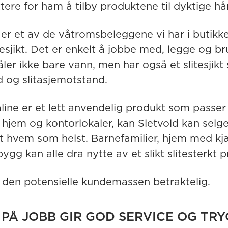
ttere for ham å tilby produktene til dyktige h
 er et av de våtromsbeleggene vi har i butik
tesjikt. Det er enkelt å jobbe med, legge og br
ler ikke bare vann, men har også et slitesjikt
d og slitasjemotstand.
line er et lett anvendelig produkt som passe
e hjem og kontorlokaler, kan Sletvold kan selg
ett hvem som helst. Barnefamilier, hjem med k
bygg kan alle dra nytte av et slikt slitesterkt 
 den potensielle kundemassen betraktelig.
 PÅ JOBB GIR GOD SERVICE OG TR