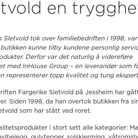
etvold en trygghe
letvold tok over familiebedriften i 1998, var 
 butikken kunne tilby kundene personlig servi
odukter. Derfor var det naturlig å videreføre
t med InHouse Group – en leverandør som f
n representerer topp kvalitet og tung ekspert
iften Fargerike Sletvold på Jessheim har gått 
r. Siden 1998, da han overtok butikken fra sin 
tvold som har stått ved roret.
alitetsprodukter i stort sett alle kategorier: Ma
inylbelegg, gulvtepper, solskjerming, våtroms