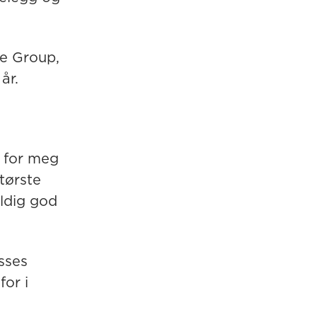
se Group,
år.
 for meg
tørste
eldig god
sses
for i