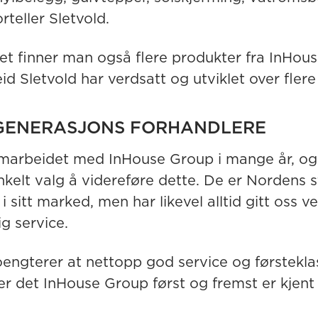
orteller Sletvold.
tet finner man også flere produkter fra InHou
d Sletvold har verdsatt og utviklet over flere 
GENERASJONS FORHANDLERE
amarbeidet med InHouse Group i mange år, og
nkelt valg å videreføre dette. De er Nordens s
i sitt marked, men har likevel alltid gitt oss v
g service.
oengterer at nettopp god service og førstekla
r det InHouse Group først og fremst er kjent 