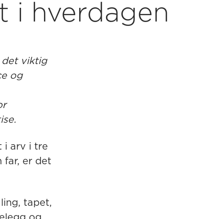
t i hverdagen
det viktig
ce og
or
ise.
i arv i tre
far, er det
ling, tapet,
belegg og