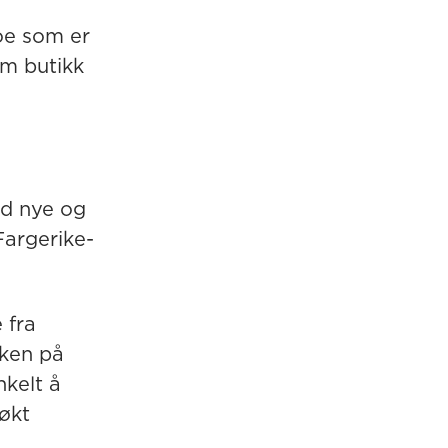
oe som er
om butikk
ed nye og
Fargerike-
 fra
kken på
nkelt å
økt