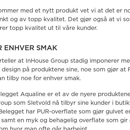
ommer med et nytt produkt vet vi at det er n
kt og av topp kvalitet. Det gjør også at vi s
er topp kvalitet ut til våre kunder.
R ENHVER SMAK
orteller at InHouse Group stadig imponerer m
design på produktene sine, noe som gjør at 
an tilby noe for enhver smak.
egget Aqualine er et av de nyere produktene
oup som Sletvold nå tilbyr sine kunder i buti
Belegget har PUR-overflate som gjør gulvet e
, samt en myk og behagelig overflate som gir 
rom hvor man ofte går barbeint.