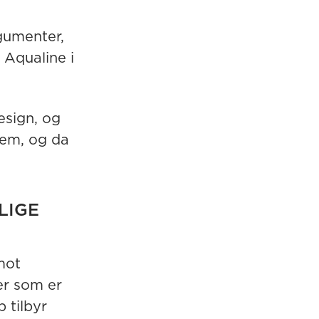
rgumenter,
 Aqualine i
esign, og
dem, og da
LIGE
mot
ter som er
 tilbyr