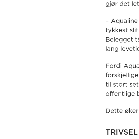
gjør det le
– Aqualine
tykkest sli
Belegget tå
lang leveti
Fordi Aqua
forskjellig
til stort s
offentlige 
Dette øker
TRIVSEL