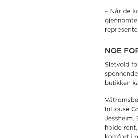
– Når de k
gjennomten
representer
NOE FO
Sletvold f
spennende 
butikken k
Våtromsbel
InHouse Gr
Jessheim. 
holde rent
komfort i 