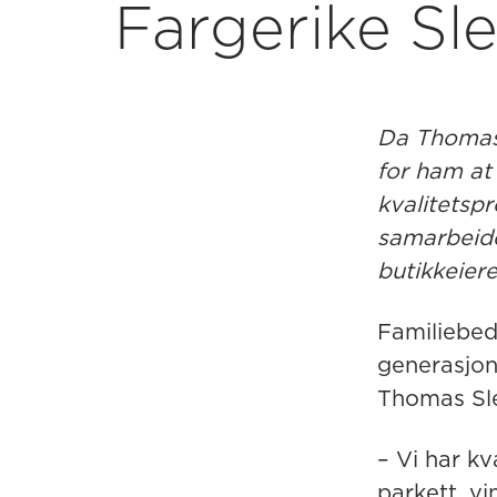
Fargerike Sl
Da Thomas S
for ham at
kvalitetspr
samarbeide
butikkeiere
Familiebedr
generasjone
Thomas Sle
– Vi har kv
parkett, v