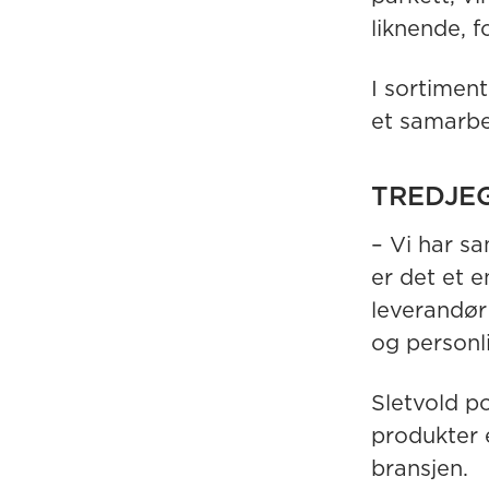
liknende, f
I sortimen
et samarbei
TREDJE
– Vi har s
er det et e
leverandør 
og personli
Sletvold p
produkter e
bransjen.